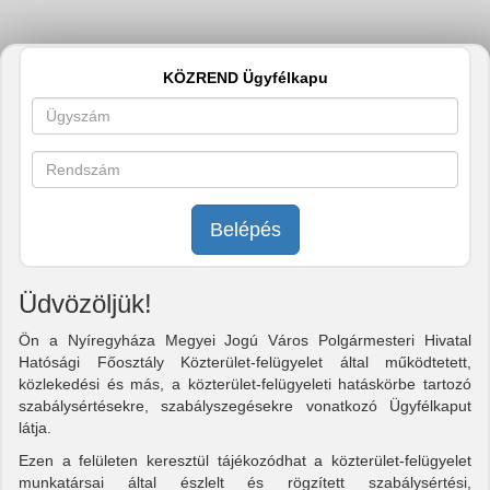
KÖZREND Ügyfélkapu
Belépés
Üdvözöljük!
Ön a Nyíregyháza Megyei Jogú Város Polgármesteri Hivatal
Hatósági Főosztály Közterület-felügyelet által működtetett,
közlekedési és más, a közterület-felügyeleti hatáskörbe tartozó
szabálysértésekre, szabályszegésekre vonatkozó Ügyfélkaput
látja.
Ezen a felületen keresztül tájékozódhat a közterület-felügyelet
munkatársai által észlelt és rögzített szabálysértési,