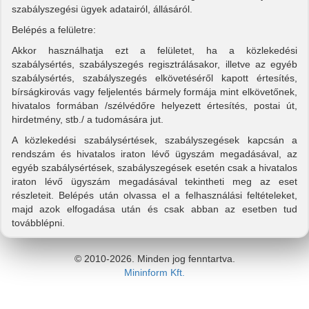
szabályszegési ügyek adatairól, állásáról.
Belépés a felületre:
Akkor használhatja ezt a felületet, ha a közlekedési
szabálysértés, szabályszegés regisztrálásakor, illetve az egyéb
szabálysértés, szabályszegés elkövetéséről kapott értesítés,
bírságkirovás vagy feljelentés bármely formája mint elkövetőnek,
hivatalos formában /szélvédőre helyezett értesítés, postai út,
hirdetmény, stb./ a tudomására jut.
A közlekedési szabálysértések, szabályszegések kapcsán a
rendszám és hivatalos iraton lévő ügyszám megadásával, az
egyéb szabálysértések, szabályszegések esetén csak a hivatalos
iraton lévő ügyszám megadásával tekintheti meg az eset
részleteit. Belépés után olvassa el a felhasználási feltételeket,
majd azok elfogadása után és csak abban az esetben tud
továbblépni.
© 2010-2026. Minden jog fenntartva.
Mininform Kft.